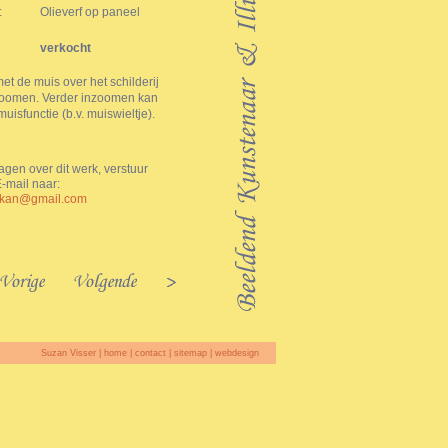
:
Olieverf op paneel
verkocht
t de muis over het schilderij
zoomen. Verder inzoomen kan
muisfunctie (b.v. muiswieltje).
agen over dit werk, verstuur
-mail naar:
okan@gmail.com
Suzan Visser |
home
|
contact
|
sitemap
|
webdesign