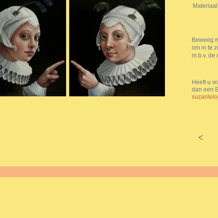
Materiaal
Beweeg me
om in te 
m.b.v. de 
Heeft u vr
dan een E
suzanlel