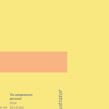
'De aangewezen
persoon'
2014
in cm:
10 x 9 (2x)