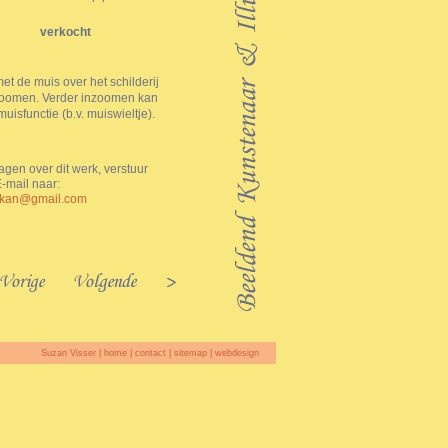
verkocht
t de muis over het schilderij
zoomen. Verder inzoomen kan
muisfunctie (b.v. muiswieltje).
agen over dit werk, verstuur
-mail naar:
okan@gmail.com
Suzan Visser |
home
|
contact
|
sitemap
|
webdesign