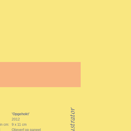
'Opgehokt'
2012
in cm:
9 x 11 cm
:
Olieverf op paneel