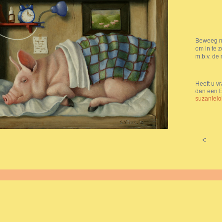
Beweeg me
om in te 
m.b.v. de 
Heeft u vr
dan een E
suzanlel