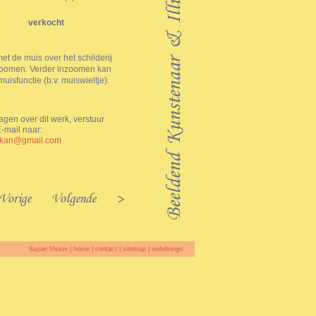
verkocht
t de muis over het schilderij
zoomen. Verder inzoomen kan
muisfunctie (b.v. muiswieltje).
agen over dit werk, verstuur
-mail naar:
okan@gmail.com
Suzan Visser |
home
|
contact
|
sitemap
|
webdesign