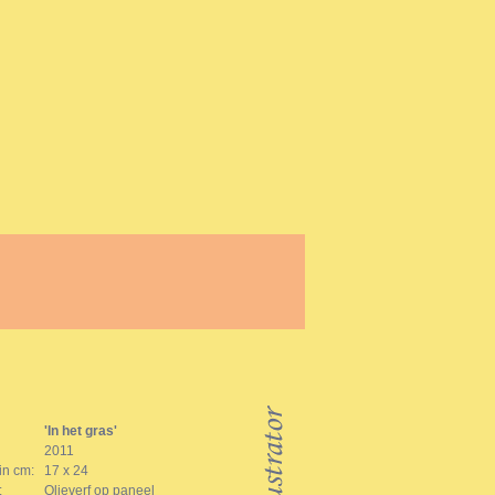
'In het gras'
2011
in cm:
17 x 24
:
Olieverf op paneel