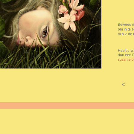
Beweeg me
om in te 
m.b.v. de 
Heeft u vr
dan een E
suzanlel