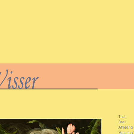
Titel:
Jaar:
Afmeting 
Materiaal